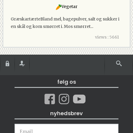
Vegetar
GræskartærteBland mel, bagepulver, salt og sukker i
en skål og kom smørret i. Mos smørret...
views : 5661
følg os
nyhedsbrev