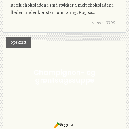
Bræk chokoladen i små stykker. Smelt chokoladen i
fløden under konstant omrøring. Kog sa...
views : 3399
opskrift
Champignon- og
grøntsagssuppe
Vegetar