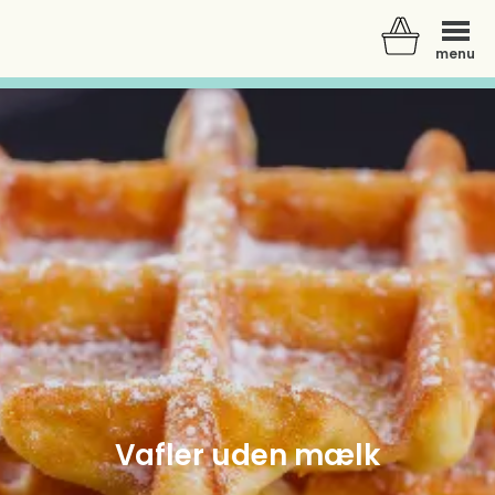
menu
Der er ingen varer i din kurv.
Vafler uden mælk