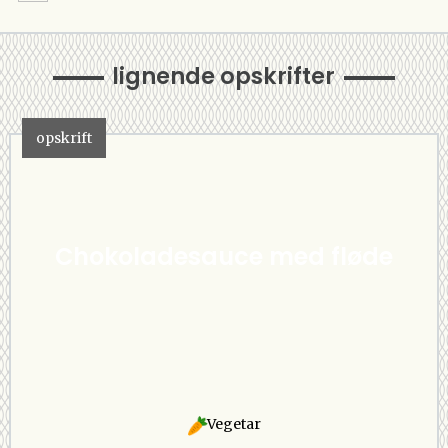
lignende opskrifter
opskrift
Chokoladesauce med fløde
Vegetar