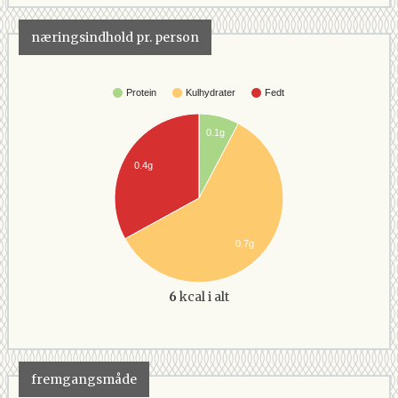
næringsindhold pr. person
Protein
Kulhydrater
Fedt
0.1g
0.4g
0.7g
6
kcal i alt
fremgangsmåde