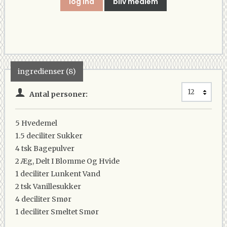
log ind
bliv medlem
ingredienser (8)
Antal personer:
5
Hvedemel
1.5 deciliter
Sukker
4 tsk
Bagepulver
2
Æg, Delt I Blomme Og Hvide
1 deciliter
Lunkent Vand
2 tsk
Vanillesukker
4 deciliter
Smør
1 deciliter
Smeltet Smør