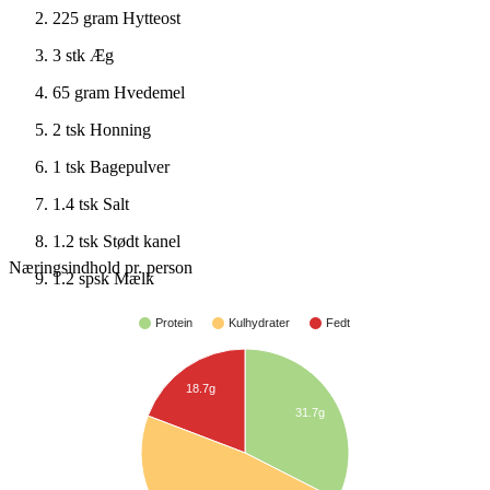
225 gram
Hytteost
3 stk
Æg
65 gram
Hvedemel
2 tsk
Honning
1 tsk
Bagepulver
1.4 tsk
Salt
1.2 tsk
Stødt kanel
Næringsindhold pr. person
1.2 spsk
Mælk
Protein
Kulhydrater
Fedt
18.7g
31.7g