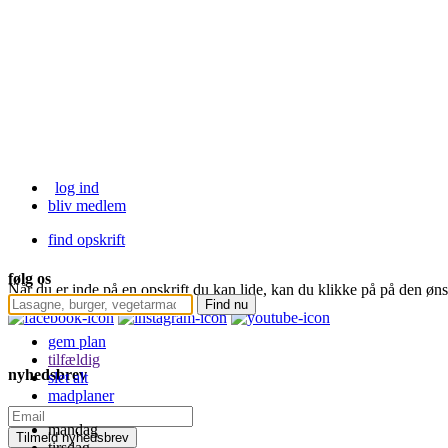
log ind
bliv medlem
find opskrift
følg os
Når du er inde på en opskrift du kan lide, kan du klikke på
på den øns
klikke på opskriften igen.
gem plan
tilfældig
nyhedsbrev
slet alt
madplaner
mandag
tirsdag