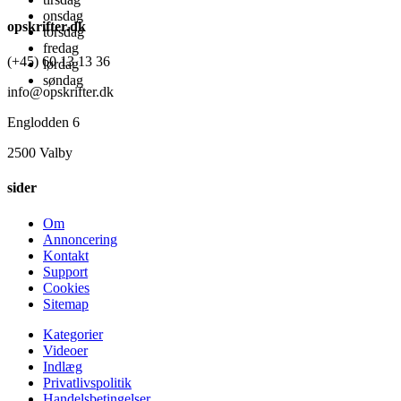
onsdag
opskrifter.dk
torsdag
fredag
(+45) 60 13 13 36
lørdag
søndag
info@opskrifter.dk
Englodden 6
2500 Valby
sider
Om
Annoncering
Kontakt
Support
Cookies
Sitemap
Kategorier
Videoer
Indlæg
Privatlivspolitik
Handelsbetingelser