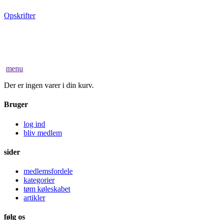
Opskrifter
menu
Der er ingen varer i din kurv.
Bruger
log ind
bliv medlem
sider
medlemsfordele
kategorier
tøm køleskabet
artikler
følg os