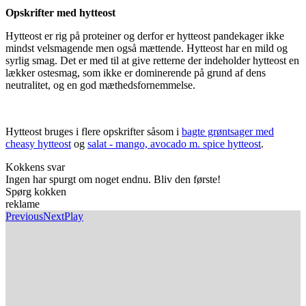
Opskrifter med hytteost
Hytteost er rig på proteiner og derfor er hytteost pandekager ikke
mindst velsmagende men også mættende. Hytteost har en mild og
syrlig smag. Det er med til at give retterne der indeholder hytteost en
lækker ostesmag, som ikke er dominerende på grund af dens
neutralitet, og en god mæthedsfornemmelse.
Hytteost bruges i flere opskrifter såsom i
bagte grøntsager med
cheasy hytteost
og
salat - mango, avocado m. spice hytteost
.
Kokkens svar
Ingen har spurgt om noget endnu. Bliv den første!
Spørg kokken
reklame
Previous
Next
Play