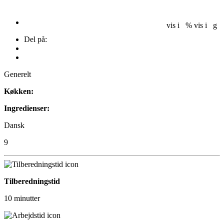
vis i %
vis i g
Del på:
Generelt
Køkken:
Ingredienser:
Dansk
9
Tilberedningstid
10 minutter