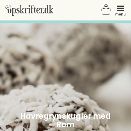
menu
Der er ingen varer i din kurv.
Havregrynskugler med
Rom