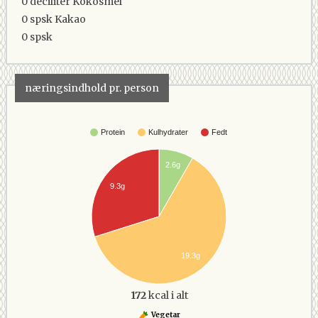
0 deciliter
Kokosmel
0 spsk
Kakao
0 spsk
næringsindhold pr. person
Protein
Kulhydrater
Fedt
2.6g
9.3g
19.3g
172
kcal i alt
Vegetar