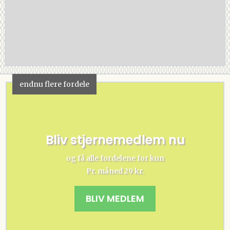
endnu flere fordele
Bliv stjernemedlem nu
og få alle fordelene for kun
Pr. måned 29 kr.
BLIV MEDLEM