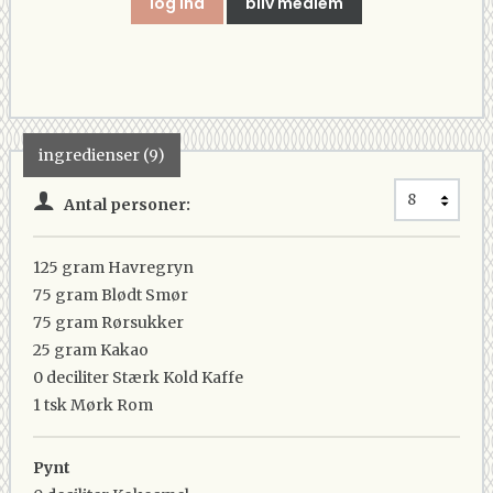
log ind
bliv medlem
ingredienser (9)
Antal personer:
125 gram
Havregryn
75 gram
Blødt Smør
75 gram
Rørsukker
25 gram
Kakao
0 deciliter
Stærk Kold Kaffe
1 tsk
Mørk Rom
Pynt