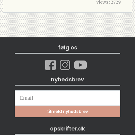
views : 2729
følg os
nyhedsbrev
opskrifter.dk