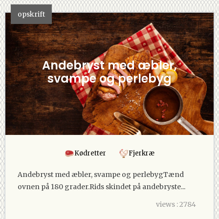
opskrift
Andebryst med æbler,
svampe og perlebyg
Kødretter
Fjerkræ
Andebryst med æbler, svampe og perlebygTænd
ovnen på 180 grader.Rids skindet på andebryste...
views : 2784