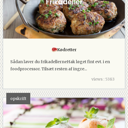
Frikadeller
Kødretter
Sådan laver du frikadellerneHak løget fint evt. i en
foodprocessor. Tilsæt resten af ingre...
views : 5383
opskrift