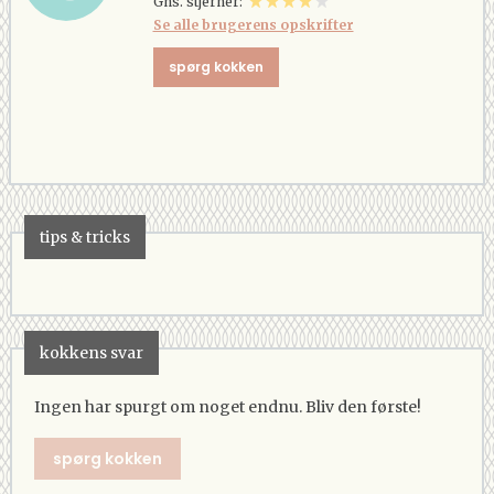
Gns. stjerner:
Se alle brugerens opskrifter
spørg kokken
tips & tricks
kokkens svar
Ingen har spurgt om noget endnu. Bliv den første!
spørg kokken