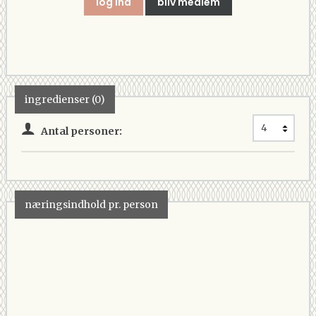
log ind
bliv medlem
ingredienser (0)
Antal personer:
næringsindhold pr. person