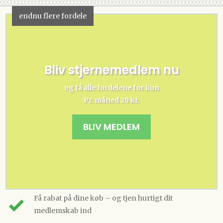
endnu flere fordele
Bliv stjernemedlem nu
og få alle fordelene for kun
Pr. måned 29 kr.
BLIV MEDLEM
Få rabat på dine køb – og tjen hurtigt dit
medlemskab ind