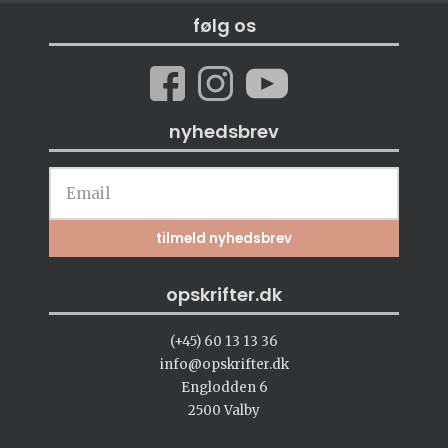
følg os
nyhedsbrev
opskrifter.dk
(+45) 60 13 13 36
info@opskrifter.dk
Englodden 6
2500 Valby