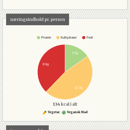
næringsindhold pr. person
Protein
Kulhydrater
Fedt
3.5g
8.6g
10.7g
134
kcal i alt
Vegetar
Vegansk Mad