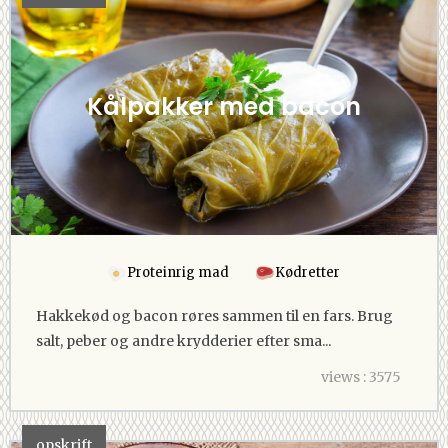
Kålpakker med bacon
Proteinrig mad
Kødretter
Hakkekød og bacon røres sammen til en fars. Brug
salt, peber og andre krydderier efter sma...
views : 3575
opskrift