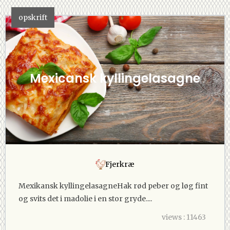
opskrift
Mexicansk kyllingelasagne
Fjerkræ
Mexikansk kyllingelasagneHak rød peber og løg fint
og svits det i madolie i en stor gryde....
views : 11463