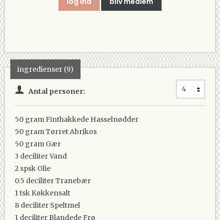
log ind
bliv medlem
ingredienser (9)
Antal personer:
50 gram
Finthakkede Hasselnødder
50 gram
Tørret Abrikos
50 gram
Gær
3 deciliter
Vand
2 spsk
Olie
0.5 deciliter
Tranebær
1 tsk
Køkkensalt
8 deciliter
Speltmel
1 deciliter
Blandede Frø