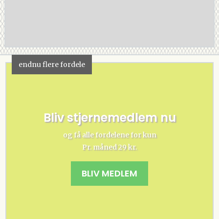
endnu flere fordele
Bliv stjernemedlem nu
og få alle fordelene for kun
Pr. måned 29 kr.
BLIV MEDLEM