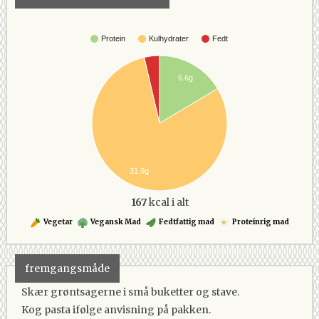
Protein
Kulhydrater
Fedt
6.6g
31.9g
167
kcal i alt
Vegetar
Vegansk Mad
Fedtfattig mad
Proteinrig mad
fremgangsmåde
Skær grøntsagerne i små buketter og stave.
Kog pasta ifølge anvisning på pakken.