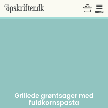
menu
Der er ingen varer i din kurv.
Grillede grøntsager med
fuldkornspasta