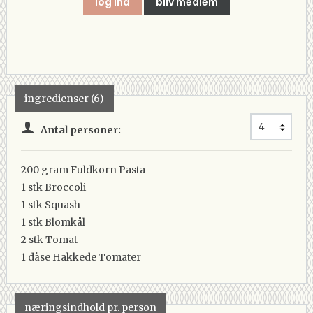
log ind
bliv medlem
ingredienser (6)
Antal personer:
200 gram
Fuldkorn Pasta
1 stk
Broccoli
1 stk
Squash
1 stk
Blomkål
2 stk
Tomat
1 dåse
Hakkede Tomater
næringsindhold pr. person