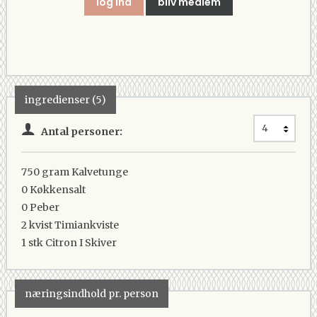
log ind
bliv medlem
ingredienser (5)
Antal personer:
750 gram
Kalvetunge
0
Køkkensalt
0
Peber
2 kvist
Timiankviste
1 stk
Citron I Skiver
næringsindhold pr. person