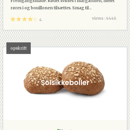
Fremgangsmåde: Kødet svitses i margarinen, melet
røres i og bouillonen tilsættes. Smag til...
views : 4446
4
opskrift
Solsikkeboller