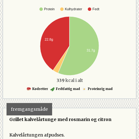
Protein
Kulhydrater
Fedt
22.8g
31.7g
339
kcal i alt
Kødretter
Fedtfattig mad
Proteinrig mad
fremgangsmåde
Grillet kalvelårtunge med rosmarin og citron
Kalvelårtungen afpudses.