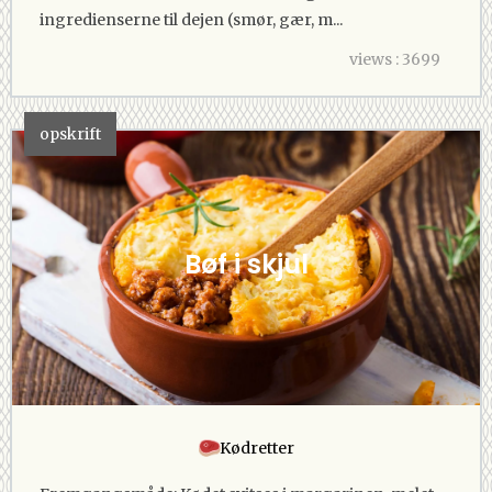
ingredienserne til dejen (smør, gær, m...
views : 3699
opskrift
Bøf i skjul
Kødretter