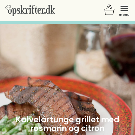
menu
Der er ingen varer i din kurv.
Kalvelårtunge grillet med
rosmarin og citron