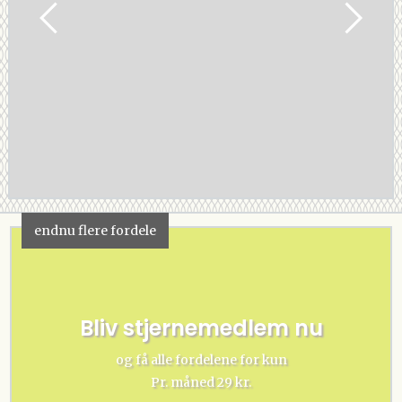
endnu flere fordele
Bliv stjernemedlem nu
og få alle fordelene for kun
Pr. måned 29 kr.