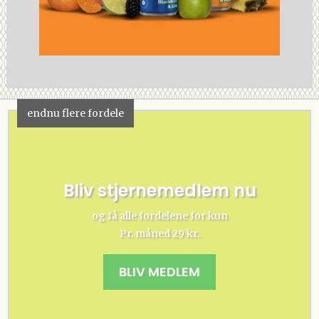
endnu flere fordele
Bliv stjernemedlem nu
og få alle fordelene for kun
Pr. måned 29 kr.
BLIV MEDLEM