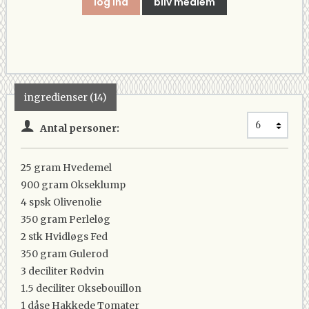
log ind
bliv medlem
ingredienser (14)
Antal personer:
25 gram
Hvedemel
900 gram
Okseklump
4 spsk
Olivenolie
350 gram
Perleløg
2 stk
Hvidløgs Fed
350 gram
Gulerod
3 deciliter
Rødvin
1.5 deciliter
Oksebouillon
1 dåse
Hakkede Tomater