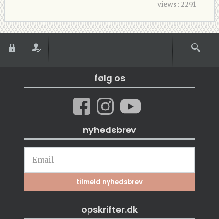
views : 2291
følg os
nyhedsbrev
opskrifter.dk