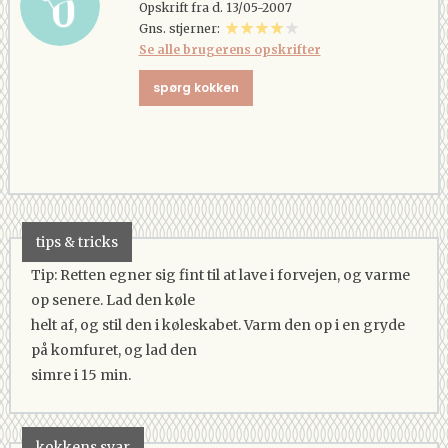
Opskrift fra d. 13/05-2007
Gns. stjerner:
Se alle brugerens opskrifter
spørg kokken
tips & tricks
Tip: Retten egner sig fint til at lave i forvejen, og varme
op senere. Lad den køle
helt af, og stil den i køleskabet. Varm den op i en gryde
på komfuret, og lad den
simre i 15 min.
kokkens svar