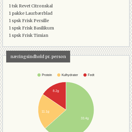
1 tsk
Revet Citronskal
1 pakke
Laurbærblad
1 spsk
Frisk Persille
1 spsk
Frisk Basilikum
1 spsk
Frisk Timian
næringsindhold pr. person
Protein
Kulhydrater
Fedt
8.2g
11.1g
33.4g