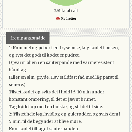
251
kcal i alt
Kødretter
fremgangsmåde
1: Kom mel og peber i en frysepose, læg kødet i posen,
og ryst det godt til kødet er pudret.
Opvarm olien i en sauterpande med varmeresistent
håndtag.
(Eller en alm. gryde. Hav et ildfast fad med låg parat til
senere.)
Tilsæt kødet og svits det i hold i 5-10 min under
konstant omrøring, til det er jævnt brunet.
Tag kødet op med en hulske, og stil det til side.
2: Tilsæt hele løg, hvidløg og gulerødder, og svits dem i
5 min, til de begynder at blive møre.
Kom kødet tilbage i sauterpanden.