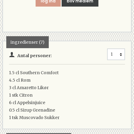
log ind
bliv medlem
ingredienser (7)
Antal personer:
1.5 cl
Southern Comfort
4.5 cl
Rom
3 cl
Amaretto Likør
1 stk
Citron
6 cl
Appelsinjuice
0.5 cl
Sirup Grenadine
1 tsk
Muscovado Sukker