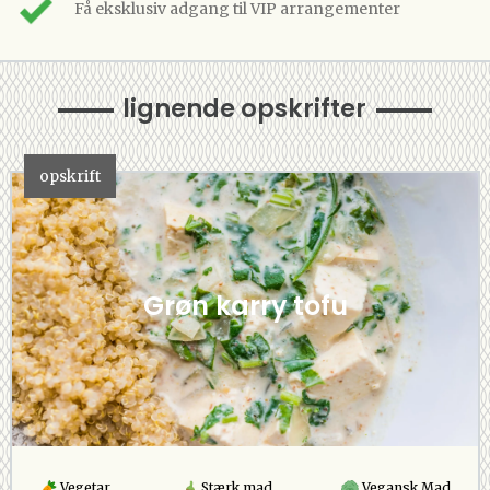
Få eksklusiv adgang til VIP arrangementer
lignende opskrifter
opskrift
Grøn karry tofu
Vegetar
Stærk mad
Vegansk Mad