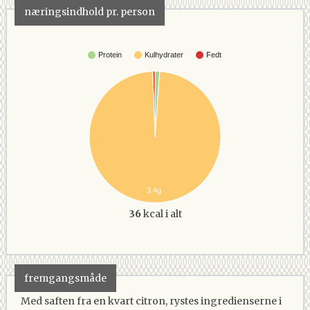
næringsindhold pr. person
Protein
Kulhydrater
Fedt
3.4g
36
kcal i alt
fremgangsmåde
Med saften fra en kvart citron, rystes ingredienserne i