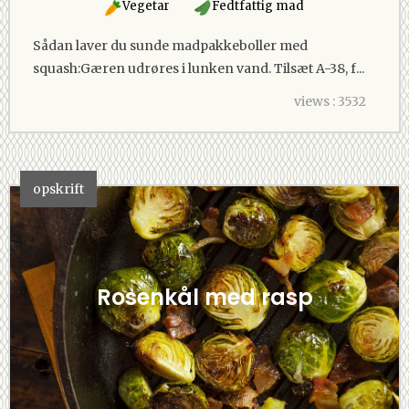
Vegetar
Fedtfattig mad
Sådan laver du sunde madpakkeboller med
squash:Gæren udrøres i lunken vand. Tilsæt A-38, f...
views : 3532
opskrift
Rosenkål med rasp