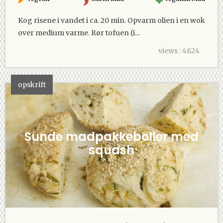
Kog risene i vandet i ca. 20 min. Opvarm olien i en wok
over medium varme. Rør tofuen (i...
views : 4824
opskrift
Sunde madpakkeboller med
squash