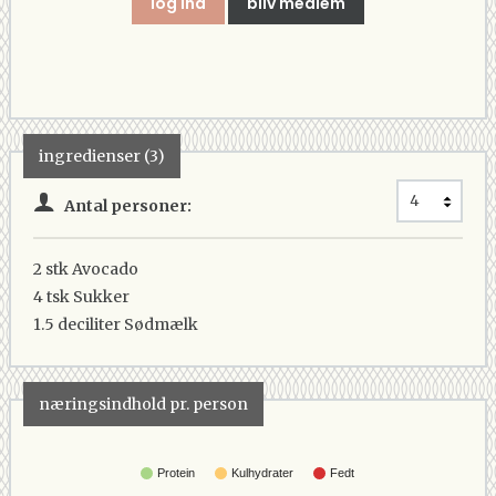
log ind
bliv medlem
ingredienser (3)
Antal personer:
2 stk
Avocado
4 tsk
Sukker
1.5 deciliter
Sødmælk
næringsindhold pr. person
Protein
Kulhydrater
Fedt