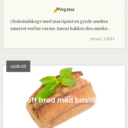
Vegetar
Chokoladekage med marcipanI en gryde smeltes
smørret ved lav varme. Imens hakkes den mørke...
views : 13613
opskrift
Groft brød med basilikum