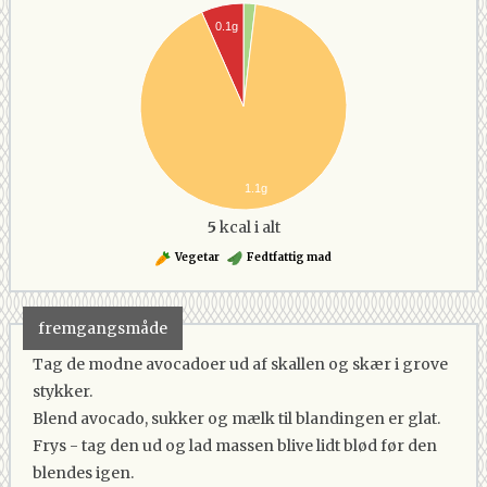
0.1g
1.1g
5
kcal i alt
Vegetar
Fedtfattig mad
fremgangsmåde
Tag de modne avocadoer ud af skallen og skær i grove
stykker.
Blend avocado, sukker og mælk til blandingen er glat.
Frys - tag den ud og lad massen blive lidt blød før den
blendes igen.