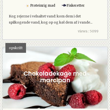
Proteinrig mad
Fiskeretter
Kog rejerne i velsaltet vand: kom dem i det
spilkogende vand, kog op og køl dem af i vande...
views : 5099
opskrift
Chokoladekage med
marcipan