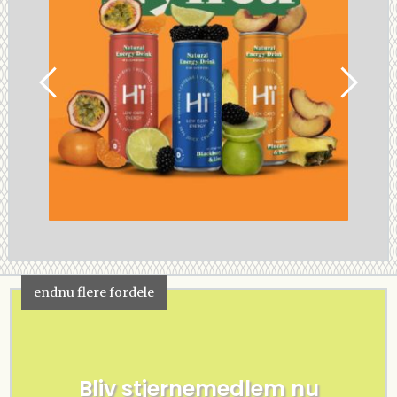
endnu flere fordele
Bliv stjernemedlem nu