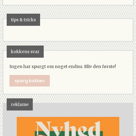
tips & tricks
kokkens svar
Ingen har spurgt om noget endnu. Bliv den første!
spørg kokken
reklame