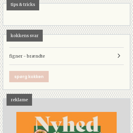
tips & tricks
kokkens svar
figner - brændte
spørg kokken
reklame