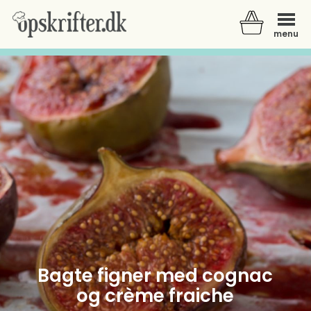
menu
Der er ingen varer i din kurv.
Bagte figner med cognac
og crème fraiche