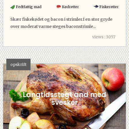
Fedtfattig mad
Kødretter
Fiskeretter
Skær fiskekødet og bacon i strimler.I en stor gryde
over moderat varme steges baconstrimle...
views : 3057
opskrift
Langtidsstegt and med
svesker