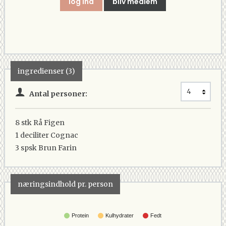
log ind
bliv medlem
ingredienser (3)
Antal personer:
8 stk
Rå Figen
1 deciliter
Cognac
3 spsk
Brun Farin
næringsindhold pr. person
Protein
Kulhydrater
Fedt