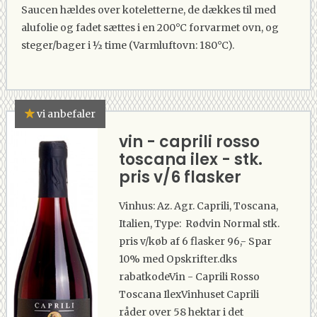
Saucen hældes over koteletterne, de dækkes til med
alufolie og fadet sættes i en 200°C forvarmet ovn, og
steger/bager i ½ time (Varmluftovn: 180°C).
vi anbefaler
vin - caprili rosso
toscana ilex - stk.
pris v/6 flasker
Vinhus: Az. Agr. Caprili, Toscana,
Italien, Type: Rødvin Normal stk.
pris v/køb af 6 flasker 96,- Spar
10% med Opskrifter.dks
rabatkodeVin - Caprili Rosso
Toscana IlexVinhuset Caprili
råder over 58 hektar i det