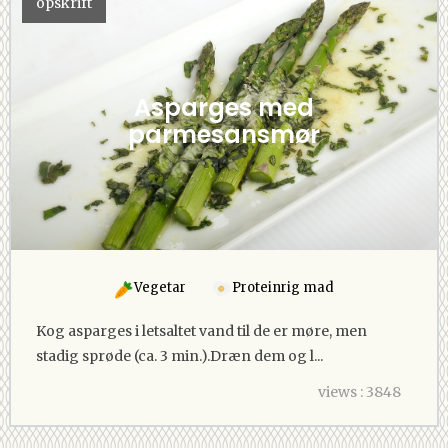
opskrift
Asparges med
parmesansmør
Vegetar
Proteinrig mad
Kog asparges i letsaltet vand til de er møre, men
stadig sprøde (ca. 3 min.).Dræn dem og l...
views : 3848