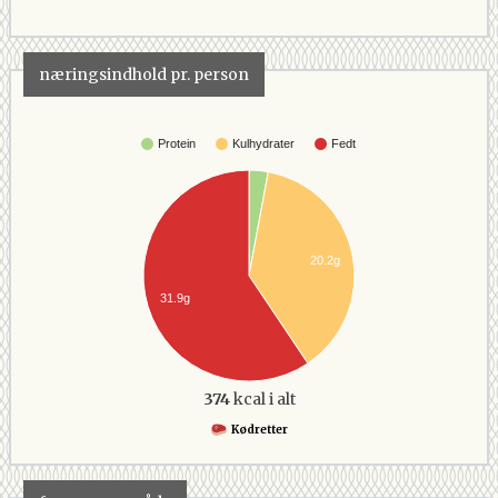
næringsindhold pr. person
Protein
Kulhydrater
Fedt
20.2g
31.9g
374
kcal i alt
Kødretter