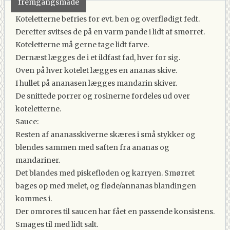
fremgangsmåde
Koteletterne befries for evt. ben og overflødigt fedt.
Derefter svitses de på en varm pande i lidt af smørret.
Koteletterne må gerne tage lidt farve.
Dernæst lægges de i et ildfast fad, hver for sig.
Oven på hver kotelet lægges en ananas skive.
I hullet på ananasen lægges mandarin skiver.
De snittede porrer og rosinerne fordeles ud over
koteletterne.
Sauce:
Resten af ananasskiverne skæres i små stykker og
blendes sammen med saften fra ananas og
mandariner.
Det blandes med piskefløden og karryen. Smørret
bages op med melet, og fløde/annanas blandingen
kommes i.
Der omrøres til saucen har fået en passende konsistens.
Smages til med lidt salt.