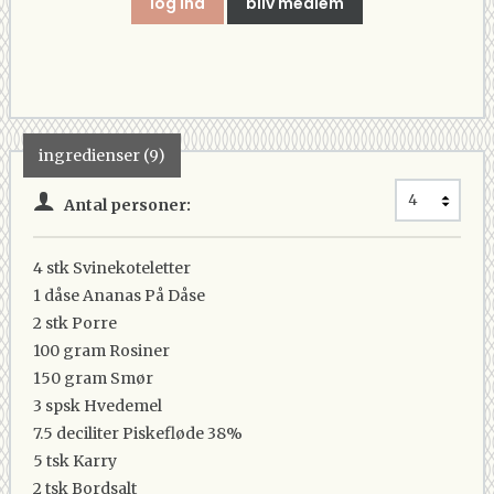
log ind
bliv medlem
ingredienser (9)
Antal personer:
4 stk
Svinekoteletter
1 dåse
Ananas På Dåse
2 stk
Porre
100 gram
Rosiner
150 gram
Smør
3 spsk
Hvedemel
7.5 deciliter
Piskefløde 38%
5 tsk
Karry
2 tsk
Bordsalt