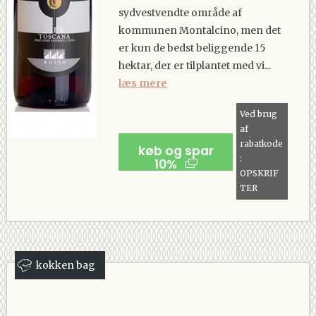
sydvestvendte område af
kommunen Montalcino, men det
er kun de bedst beliggende 15
hektar, der er tilplantet med vi...
læs mere
Ved brug
af
rabatkode
køb og spar
:
10%
OPSKRIF
TER
kokken bag