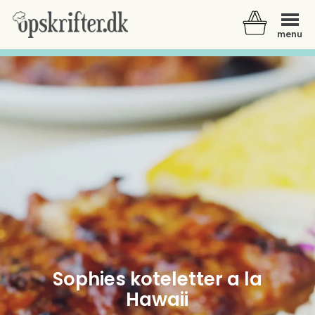
menu
Der er ingen varer i din kurv.
Sophies koteletter a la
Hawaii