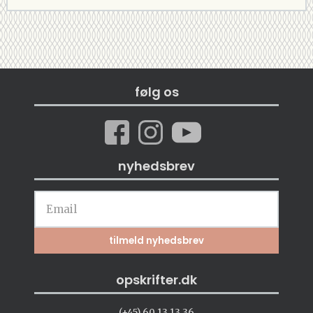
følg os
nyhedsbrev
opskrifter.dk
(+45) 60 13 13 36