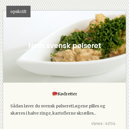
opskrift
Nem svensk pølseret
Kødretter
Sådan laver du svensk pølseretLøgene pilles og
skæres i halve ringe, kartoflerne skrælles...
views : 4054