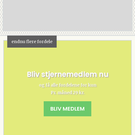
endnu flere fordele
Bliv stjernemedlem nu
og få alle fordelene for kun
Pr. måned 29 kr.
BLIV MEDLEM