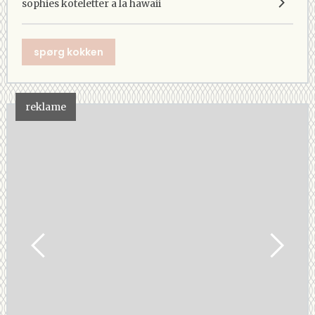
sophies koteletter a la hawaii
spørg kokken
reklame