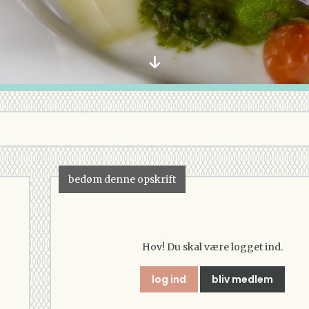
bedøm denne opskrift
Hov! Du skal være logget ind.
log ind
bliv medlem