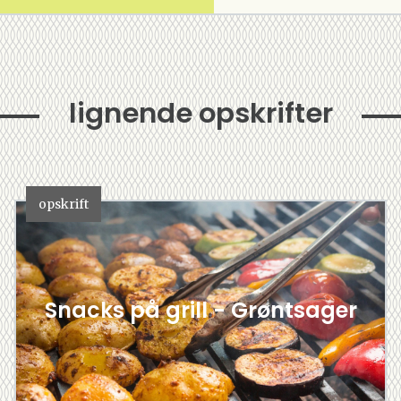
lignende opskrifter
opskrift
Snacks på grill - Grøntsager