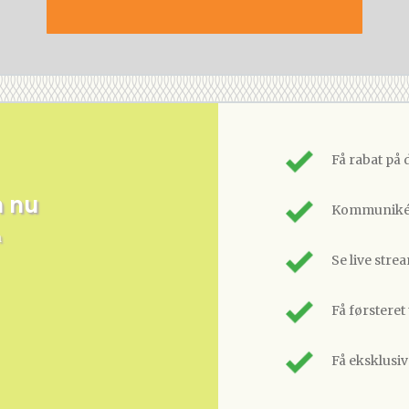
Få rabat på 
m nu
Kommunikér
n
Se live stre
Få førsteret
Få eksklusi