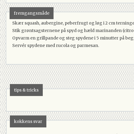
fremgangsmåde
Skær squash, aubergine, peberfrugt og løg i 2 cm terninge
Stik grøntsagsternene på spyd og hæld marinanden (citrons
Opvarm en grillpande og steg spydene i 5 minutter på begg
Servér spydene med rucola og parmesan.
tips & tricks
kokkens svar