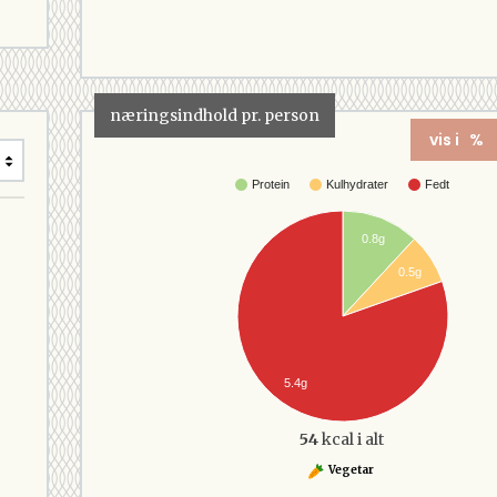
næringsindhold pr. person
vis i %
Protein
Kulhydrater
Fedt
0.8g
0.5g
5.4g
54
kcal i alt
Vegetar