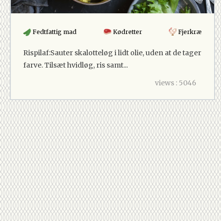
Fedtfattig mad
Kødretter
Fjerkræ
Rispilaf:Sauter skalotteløg i lidt olie, uden at de tager
farve. Tilsæt hvidløg, ris samt...
views : 5046