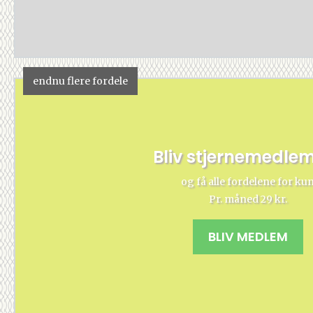
endnu flere fordele
Bliv stjernemedle
og få alle fordelene for ku
Pr. måned 29 kr.
BLIV MEDLEM