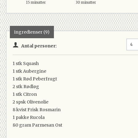
15 minutter
30 minutter
ingredienser (9)
Antal personer:
1 stk
Squash
1 stk
Aubergine
1 stk
Rød Peberfrugt
2 stk
Rødløg
1 stk
Citron
2 spsk
Olivenolie
8 kvist
Frisk Rosmarin
1 pakke
Rucola
80 gram
Parmesan Ost