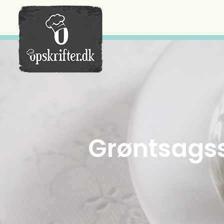
Der er ingen varer i din kurv.
Grøntsagss