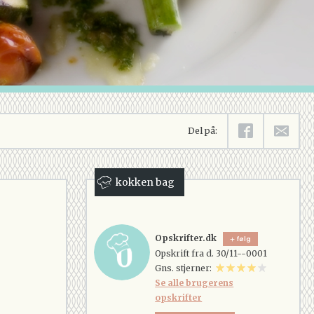
Del på:
kokken bag
Opskrifter.dk
følg
Opskrift fra d. 30/11--0001
Gns. stjerner:
Se alle brugerens
opskrifter