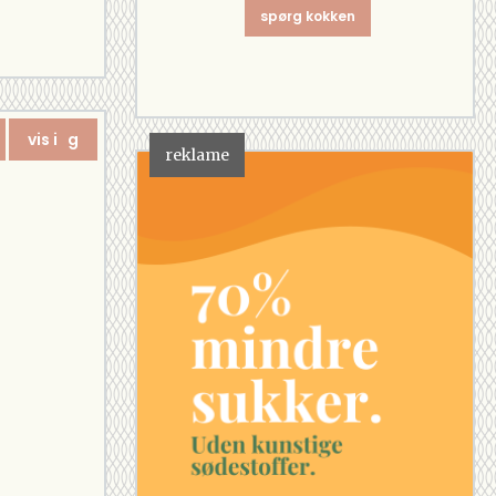
spørg kokken
vis i g
reklame