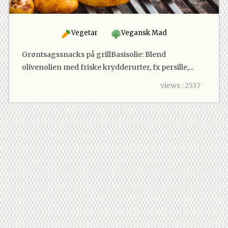
Vegetar
Vegansk Mad
Grøntsagssnacks på grillBasisolie: Blend
olivenolien med friske krydderurter, fx persille,...
views : 2537