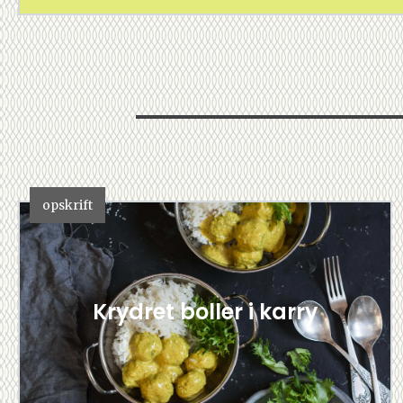
opskrift
Krydret boller i karry