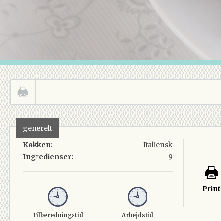
generelt
Køkken:
Italiensk
Ingredienser:
9
Print
Tilberedningstid
Arbejdstid