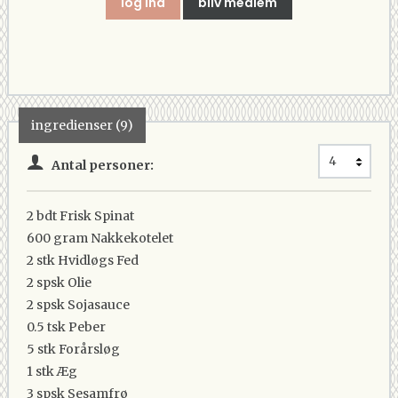
log ind
bliv medlem
ingredienser (9)
Antal personer:
2 bdt
Frisk Spinat
600 gram
Nakkekotelet
2 stk
Hvidløgs Fed
2 spsk
Olie
2 spsk
Sojasauce
0.5 tsk
Peber
5 stk
Forårsløg
1 stk
Æg
3 spsk
Sesamfrø