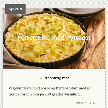
opskrift
Porretærte med hytteost
Proteinrig mad
Vegetar tærte med porre og hytteostStart med at
tænde for din ovn på 200 grader varmluft,...
views : 21149