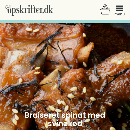
menu
Der er ingen varer i din kurv.
Braiseret spinat med
svinekød