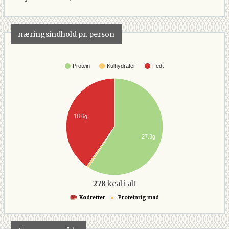
næringsindhold pr. person
Protein
Kulhydrater
Fedt
18.6g
27.3g
278
kcal i alt
Kødretter
Proteinrig mad