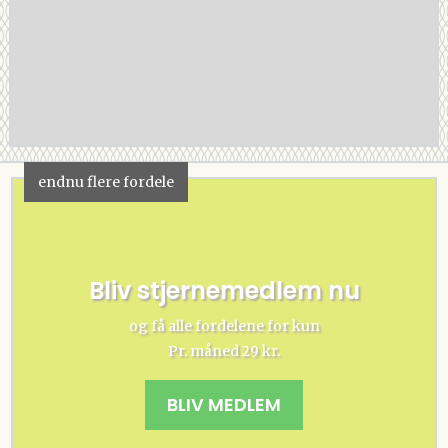
endnu flere fordele
Bliv stjernemedlem nu
og få alle fordelene for kun
Pr. måned 29 kr.
BLIV MEDLEM