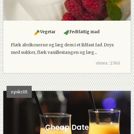
Vegetar
Fedtfattig mad
Flæk abrikoserne og læg dem i et ildfast fad. Drys
med sukker, flæk vanillestangen og læg...
views : 2760
opskrift
Cheap Date