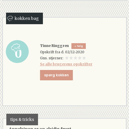
kokken bag
Tinne Ringgren
følg
Opskrift fra d. 02/12-2020
Gns. stjerner:
Se alle brugerens opskrifter
spørg kokken
tips & tricks
Appelsinen er en alsidig frugt