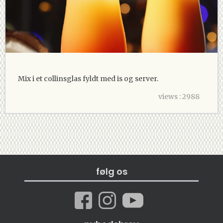
Mix i et collinsglas fyldt med is og server.
views : 2988
følg os