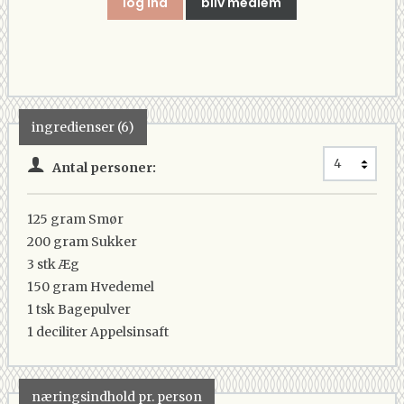
log ind
bliv medlem
ingredienser (6)
Antal personer:
125 gram
Smør
200 gram
Sukker
3 stk
Æg
150 gram
Hvedemel
1 tsk
Bagepulver
1 deciliter
Appelsinsaft
næringsindhold pr. person