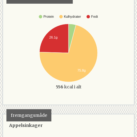
Protein
Kulhydrater
Fedt
26.1g
75.8g
556
kcal i alt
fremgangsmåde
Appelsinkager