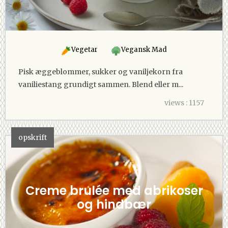
Vegetar
Vegansk Mad
Pisk æggeblommer, sukker og vaniljekorn fra
vaniliestang grundigt sammen. Blend eller m...
views : 1157
opskrift
Creme brulée med abrikoser
og hindbær