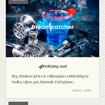
Dreamcatcher
Fedtfattig mad
Byg drinken på is i et collinsglas i rækkefølgen:
Vodka, Likør, gin, limesaft. Fyld glasse...
views : 2109