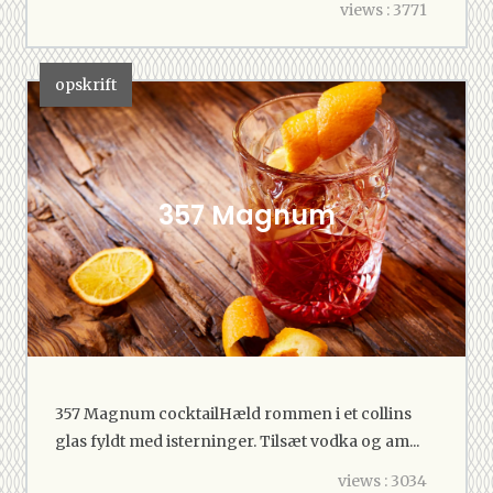
views : 3771
opskrift
357 Magnum
357 Magnum cocktailHæld rommen i et collins
glas fyldt med isterninger. Tilsæt vodka og am...
views : 3034