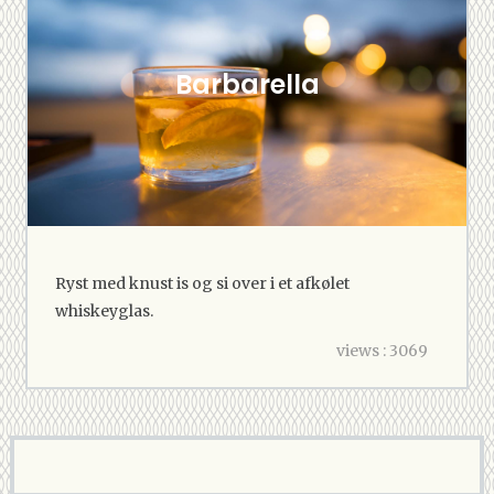
Barbarella
Ryst med knust is og si over i et afkølet
whiskeyglas.
views : 3069