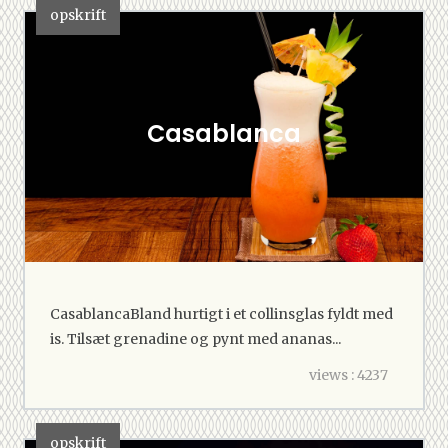
opskrift
Casablanca
CasablancaBland hurtigt i et collinsglas fyldt med
is. Tilsæt grenadine og pynt med ananas...
views : 4237
opskrift