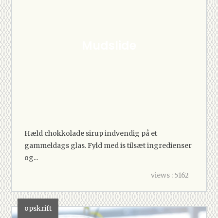
Mudslide
Hæld chokkolade sirup indvendig på et
gammeldags glas. Fyld med is tilsæt ingredienser
og...
views : 5162
opskrift