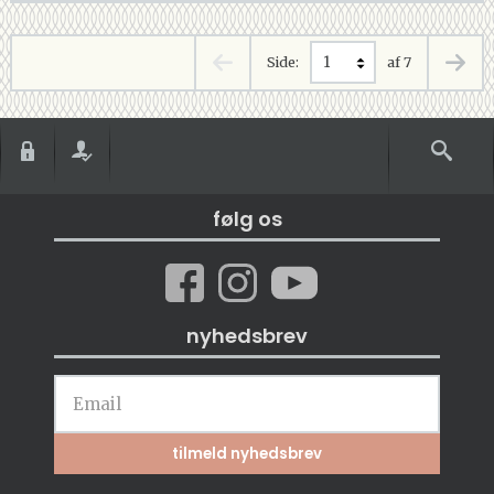
Side:
af 7
følg os
nyhedsbrev