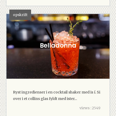
opskrift
Belladonna
Ryst ingredienser i en cocktail shaker med is í. Si
over i et collins glas fyldt med ister...
views : 2549