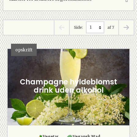
Side:
af 7
opskrift
Champagne hyldeblomst
drink uden alkohol
Vegetar
Vegansk Mad