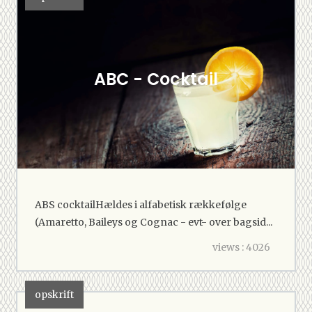
ABC - Cocktail
ABS cocktailHældes i alfabetisk rækkefølge
(Amaretto, Baileys og Cognac - evt- over bagsid...
views : 4026
opskrift