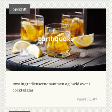
opskrift
Earthquake
Ryst ingredienserne sammen og hæld over i
cocktailglas.
views : 2597