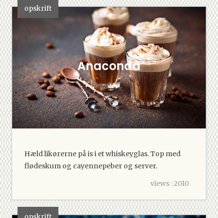
opskrift
Anaconda
Hæld likørerne på is i et whiskeyglas. Top med
flødeskum og cayennepeber og server.
views : 2010
opskrift