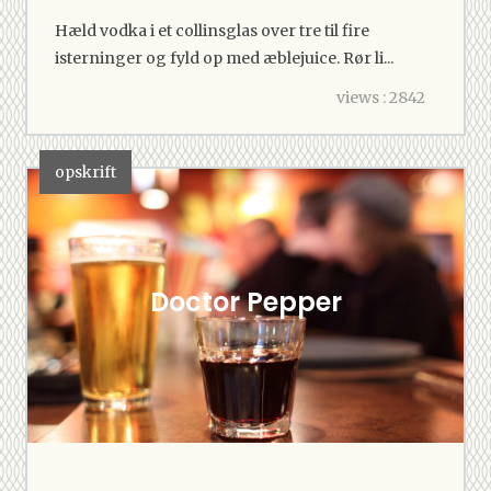
Hæld vodka i et collinsglas over tre til fire
isterninger og fyld op med æblejuice. Rør li...
views : 2842
opskrift
Doctor Pepper