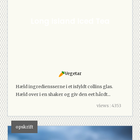
Long Island Iced Tea
Vegetar
Hæld ingrediensserne i et isfyldt collins glas.
Hæld over i en shaker og giv den eet hårdt...
views : 4353
opskrift