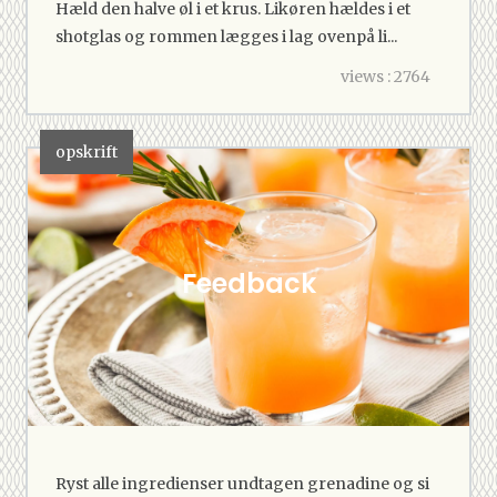
Hæld den halve øl i et krus. Likøren hældes i et
shotglas og rommen lægges i lag ovenpå li...
views : 2764
opskrift
Feedback
Ryst alle ingredienser undtagen grenadine og si