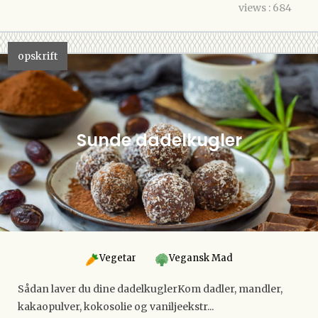
views : 684
opskrift
Sunde dadelkugler
Vegetar
Vegansk Mad
Sådan laver du dine dadelkuglerKom dadler, mandler,
kakaopulver, kokosolie og vaniljeekstr...