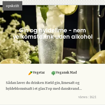
opskrift
Gin og hyldelime - nem
velkomstdrink uden alkohol
Vegetar
Vegansk Mad
Sådan laver du drinken Hæld gin, limesaft og
hyldeblomstsaft i et glas.Top med danskvand....
views : 1621