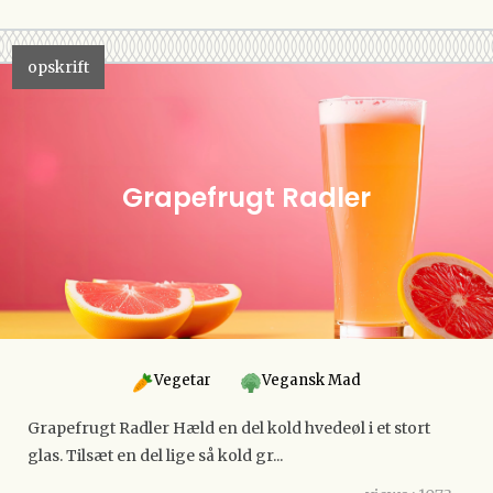
opskrift
Grapefrugt Radler
Vegetar
Vegansk Mad
Grapefrugt Radler Hæld en del kold hvedeøl i et stort
glas. Tilsæt en del lige så kold gr...