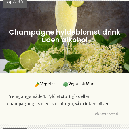
opskrift
Champagne hyldeblomst drink
uden alkohol
Vegetar
Vegansk Mad
Fremgangsmåde 1. Fyld et stort glas eller
champagneglas med isterninger, så drinken bliver...
views : 4556