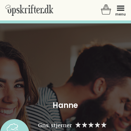
menu
Der er ingen varer i din kurv.
Hanne
Gns. stjerner