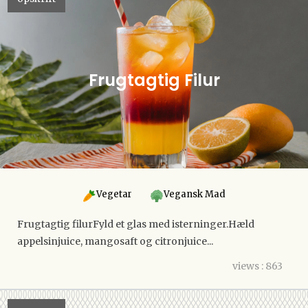
Frugtagtig Filur
Vegetar
Vegansk Mad
Frugtagtig filurFyld et glas med isterninger.Hæld
appelsinjuice, mangosaft og citronjuice...
views : 863