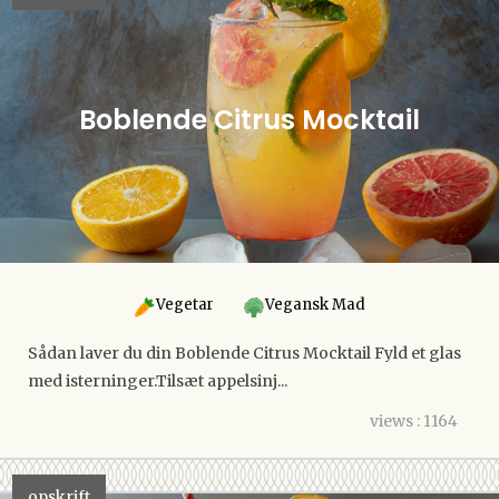
Boblende Citrus Mocktail
Vegetar
Vegansk Mad
Sådan laver du din Boblende Citrus Mocktail Fyld et glas
med isterninger.Tilsæt appelsinj...
views : 1164
opskrift