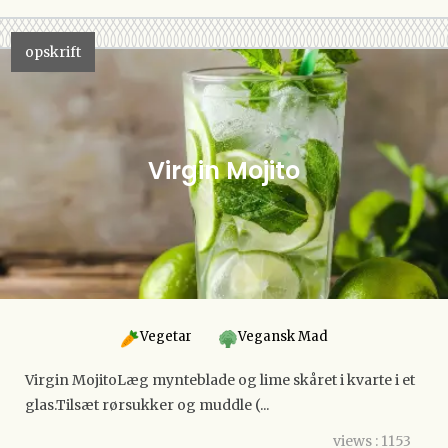
opskrift
Virgin Mojito
Vegetar
Vegansk Mad
Virgin MojitoLæg mynteblade og lime skåret i kvarte i et
glas.Tilsæt rørsukker og muddle (...
views : 1153