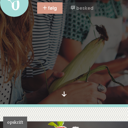
følg
besked
opskrift