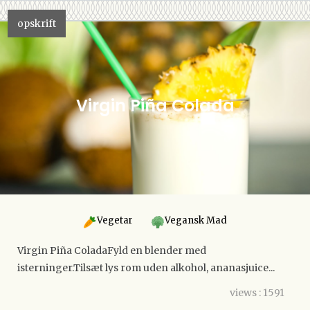
opskrift
Virgin Piña Colada
Vegetar
Vegansk Mad
Virgin Piña ColadaFyld en blender med
isterninger.Tilsæt lys rom uden alkohol, ananasjuice...
views : 1591