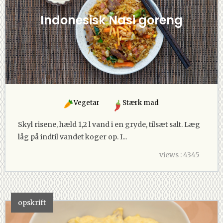
Indonesisk Nasi goreng
Vegetar
Stærk mad
Skyl risene, hæld 1,2 l vand i en gryde, tilsæt salt. Læg
låg på indtil vandet koger op. I...
views : 4345
opskrift