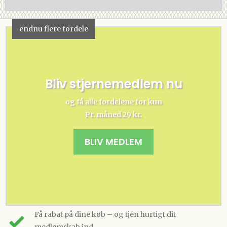
endnu flere fordele
Bliv stjernemedlem nu
og få alle fordelene for kun
Pr. måned 29 kr.
BLIV MEDLEM
Få rabat på dine køb – og tjen hurtigt dit