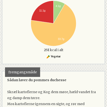
4.1g
11.1g
33.7g
251
kcal i alt
Vegetar
fremgangsmåde
Sådan laver du pommes duchesse
Skræl kartoflerne og Kog dem møre, hæld vandet fra
og damp dem tørre.
Mos kartoflerne igennem en sigte, og rør med