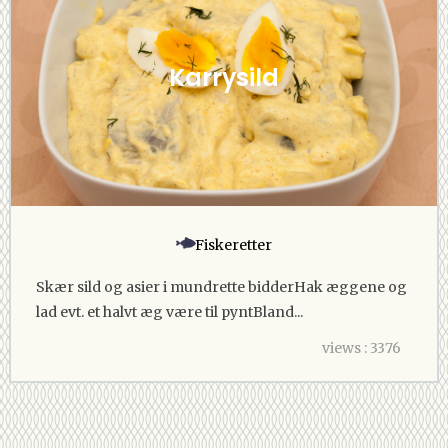
Karrysild
Fiskeretter
Skær sild og asier i mundrette bidderHak æggene og
lad evt. et halvt æg være til pyntBland...
views : 3376