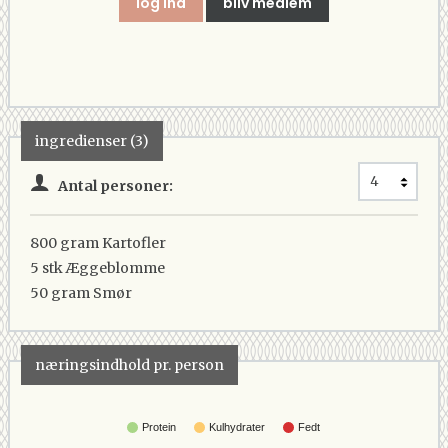
log ind
bliv medlem
ingredienser (3)
Antal personer:
800 gram
Kartofler
5 stk
Æggeblomme
50 gram
Smør
næringsindhold pr. person
Protein
Kulhydrater
Fedt