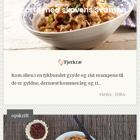
Risotto med skovens svampe
Fjerkræ
Kom olien i en tykbundet gryde og rist svampene til
de er gyldne, dernæst kommes løg og ri...
views : 3064
opskrift