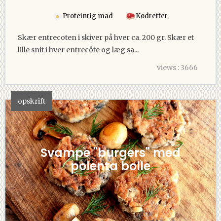
Proteinrig mad
Kødretter
Skær entrecoten i skiver på hver ca. 200 gr. Skær et
lille snit i hver entrecôte og læg sa...
views : 3666
opskrift
Svampe "burgers" med
polenta bolle