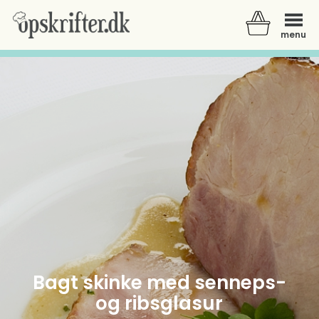
menu
Der er ingen varer i din kurv.
Bagt skinke med senneps-
og ribsglasur