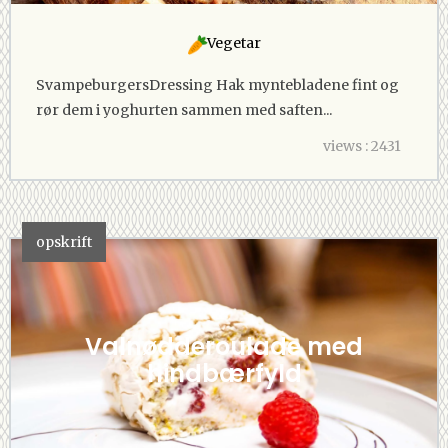
Vegetar
SvampeburgersDressing Hak myntebladene fint og
rør dem i yoghurten sammen med saften...
views : 2431
opskrift
Valnødderoulade med
hindbærfyld