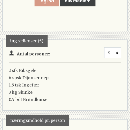
log ind
bliv medlem
ingredienser (5)
Antal personer:
2 stk
Ribsgele
6 spsk
Dijonsennep
1.5 tsk
Ingefær
3 kg
Skinke
0.5 bdt
Brøndkarse
næringsindhold pr. person