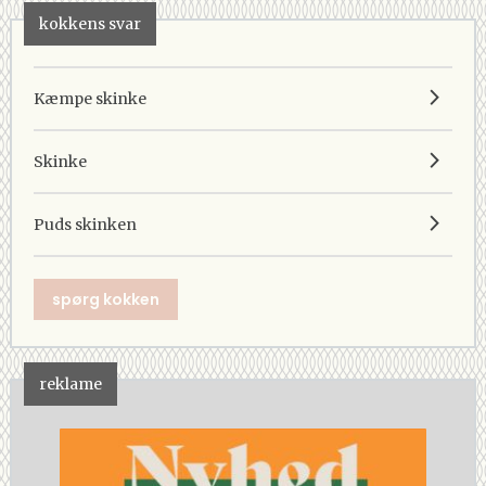
kokkens svar
Kæmpe skinke
Skinke
Puds skinken
spørg kokken
reklame