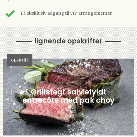
Få eksklusiv adgang til VIP arrangementer
lignende opskrifter
opskrift
Grillstegt salviefyldt
entrecôte med pak choy