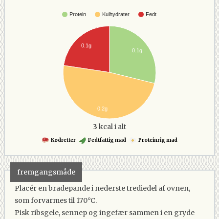
Protein
Kulhydrater
Fedt
0.1g
0.1g
0.2g
3
kcal i alt
Kødretter
Fedtfattig mad
Proteinrig mad
fremgangsmåde
Placér en bradepande i nederste trediedel af ovnen,
som forvarmes til 170°C.
Pisk ribsgele, sennep og ingefær sammen i en gryde